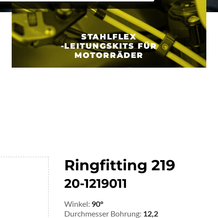
STAHLFLEX
-LEITUNGSKITS FÜR
MOTORRÄDER
Ringfitting 219
20-1219011
Winkel:
90°
Durchmesser Bohrung:
12,2