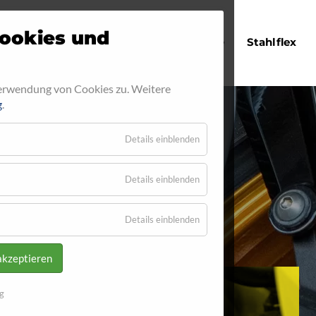
Navigation
ookies und
Startseite
Stahlflex
überspringen
Verwendung von Cookies zu. Weitere
g
.
Details einblenden
19
Details einblenden
Details einblenden
akzeptieren
g