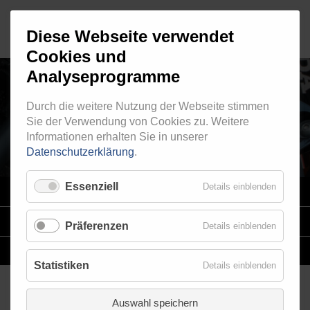
Diese Webseite verwendet
Cookies und
Analyseprogramme
Durch die weitere Nutzung der Webseite stimmen
RINGFITTING 232
Sie der Verwendung von Cookies zu. Weitere
Informationen erhalten Sie in unserer
Datenschutzerklärung
.
Essenziell
Details einblenden
VARIO
SYSTEM
STAHLFLEX
-LEITUNGSKITS FÜR MOTORRÄDER
Präferenzen
Details einblenden
EINZELLEITUNGEN
NACH MASS
Statistiken
Details einblenden
Auswahl speichern