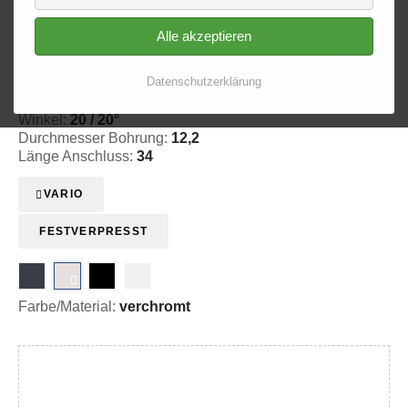
Alle akzeptieren
Ringfitting 232
Ø 12,2
Datenschutzerklärung
20-3232020
Winkel:
20 / 20°
Durchmesser Bohrung:
12,2
Länge Anschluss:
34
VARIO
FESTVERPRESST
Farbe/Material:
verchromt